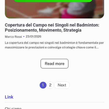
TATTICHE PER IL GIOCO IN SINGOLO E IN DOPPIO
Copertura del Campo nei Singoli nel Badminton:
Posizionamento, Movimento, Strategia
23/01/2026
Marco Rossi
La copertura del campo nei singoli nel badminton è fondamentale per
massimizzare le prestazioni e coinvolge strategie chiave come il…
Read more
Posts
1
2
Next
pagination
Link
Chi siamo