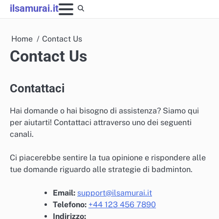
Skip
ilsamurai.it
to
content
Home
Contact Us
Contact Us
Contattaci
Hai domande o hai bisogno di assistenza? Siamo qui
per aiutarti! Contattaci attraverso uno dei seguenti
canali.
Ci piacerebbe sentire la tua opinione e rispondere alle
tue domande riguardo alle strategie di badminton.
Email:
support@ilsamurai.it
Telefono:
+44 123 456 7890
Indirizzo: