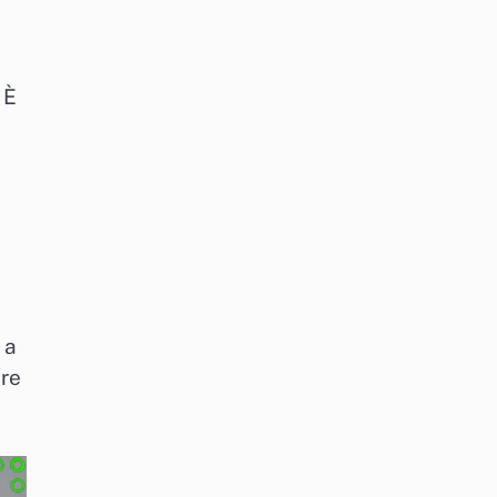
 È
 a
are