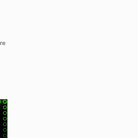
o
are